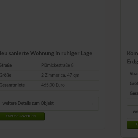
Z
eu sanierte Wohnung in ruhiger Lage
Kom
Erdg
Straße
Plümickestraße 8
Stra
Größe
2 Zimmer ca.
47
qm
Grö
Gesamtmiete
465,00 Euro
Ges
weitere Details zum Objekt
we
EXPOSE ANZEIGEN
E