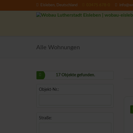
Eisleben, Deutschland
03475 678-0
info@wo
EN
Alle Wohnungen
17 Objekte gefunden.
Objekt-Nr.:
Straße: