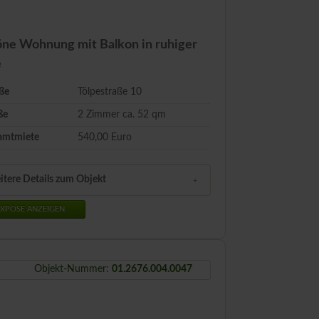
ne Wohnung mit Balkon in ruhiger
e
ße
Tölpestraße 10
ße
2 Zimmer ca.
52
qm
amtmiete
540,00 Euro
itere Details zum Objekt
XPOSE ANZEIGEN
Objekt-Nummer:
01.2676.004.0047