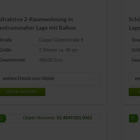
ttraktive 2-Raumwohnung in
Schö
entrumsnaher Lage mit Balkon
Lag
Straße
Caspar-Güttel-Straße 9
Stra
Größe
2 Zimmer ca.
48
qm
Grö
Gesamtmiete
480,00 Euro
Ges
weitere Details zum Objekt
we
EXPOSE ANZEIGEN
E
Objekt-Nummer:
01.4049.001.0062