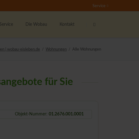
Service
Navigation
Navigation
überspringen
überspringen
Service
Die Wobau
Kontakt
undenservice
Das sind wir
Ansprechpartner
en | wobau-eisleben.de
Wohnungen
Alle Wohnungen
nser Mieterticket
Bester Vermieter 2021
Kontaktformular
ieter werben Mieter
Stellenangebote
Der Wohnberechtigungsschein
angebote für Sie
nser soziales Engagement
Rundum-Sorglos-Paket
ernsehen
ichtige Formulare
Objekt-Nummer:
01.2676.001.0001
ieterzeitung "Echo"
ipp's & Hinweise