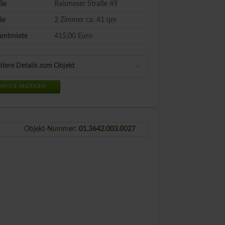
ße
Raismeser Straße 49
ße
2 Zimmer ca.
41
qm
amtmiete
415,00 Euro
itere Details zum Objekt
XPOSE ANZEIGEN
Objekt-Nummer:
01.3642.003.0027