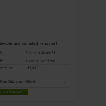
lewohnung komplett renoviert
ße
Raismeser Straße 51
ße
2 Zimmer ca.
41
qm
amtmiete
415,00 Euro
itere Details zum Objekt
XPOSE ANZEIGEN