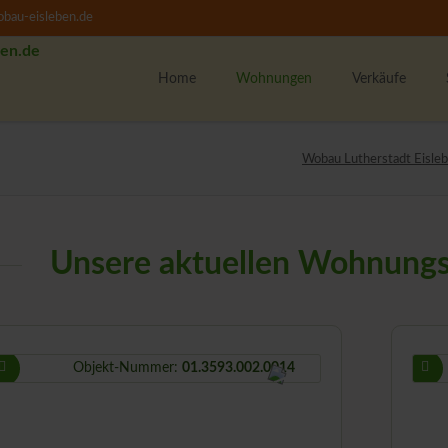
bau-eisleben.de
Home
Wohnungen
Verkäufe
Alle Wohnungen
K
Wobau Lutherstadt Eisleb
1-Raumwohnungen
U
2-Raumwohnungen
M
3-Raumwohnungen
Unsere aktuellen Wohnungs
4-Raumwohnungen
U
WBS-Wohnungssuche
Unsere Wohngebiete
F
w
Objekt-Nummer:
01.3593.002.0014
M
T