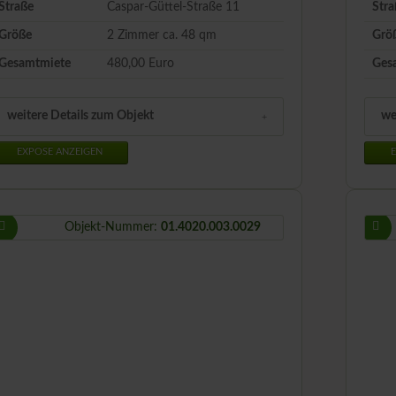
Straße
Caspar-Güttel-Straße 11
Stra
Größe
2 Zimmer ca.
48
qm
Grö
Gesamtmiete
480,00 Euro
Ges
weitere Details zum Objekt
we
EXPOSE ANZEIGEN
E
Objekt-Nummer:
01.4020.003.0029