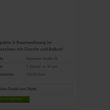
ahlungsschwierigkeiten
Wohntipps
Newsarchiv
pakte 2-Raumwohnung im
eschoss mit Dusche und Balkon!
ße
Raismeser Straße 45
ße
2 Zimmer ca.
50
qm
amtmiete
510,00 Euro
itere Details zum Objekt
XPOSE ANZEIGEN