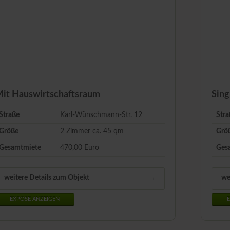
it Hauswirtschaftsraum
Sing
Straße
Karl-Wünschmann-Str. 12
Stra
Größe
2 Zimmer ca.
45
qm
Grö
Gesamtmiete
470,00 Euro
Ges
weitere Details zum Objekt
we
EXPOSE ANZEIGEN
E