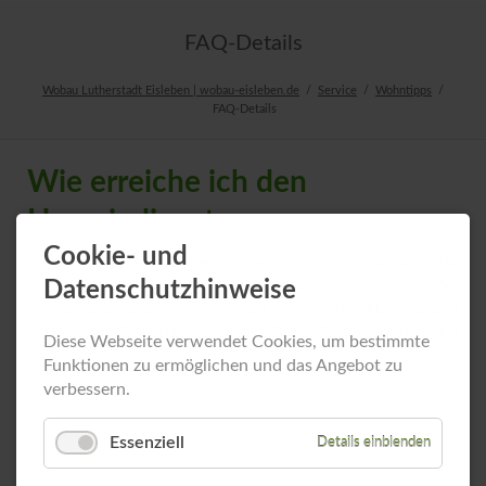
FAQ-Details
Wobau Lutherstadt Eisleben | wobau-eisleben.de
Service
Wohntipps
FAQ-Details
Wie erreiche ich den
Havariedienst
Cookie- und
Sollte außerhalb unserer Sprechzeiten ein Notfall (z.B.
Datenschutzhinweise
Wasserrohrbruch, Totalausfall der Elektrik) eintreten, können Sie
sich zu jeder Tages- und Nachtzeit mit unserem Havariedienst
unter 0700/96228767 (0700/WOBAUSOS) in Verbindung
Diese Webseite verwendet Cookies, um bestimmte
setzen.
Funktionen zu ermöglichen und das Angebot zu
verbessern.
Zuletzt aktualisiert am 25. Februar 2016 von Matthias Römer.
Zurück
Essenziell
Details einblenden