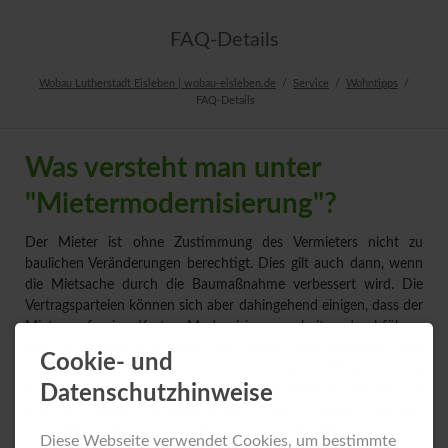
FAQ-Details
Wobau Lutherstadt Eisleben | wobau-eisleben.de
Service
Wohntipps
FAQ-Details
Was versteht man unter
"Mietermodernisierung"?
Der Mieter ist ohne Zustimmung des Vermieters nicht zu
baulichen Veränderungen berechtigt. Dies gilt auch dann, wenn
die Mietsache durch die Baumaßnahme verbessert wird. Die
Vertragsparteien können sich aber dahingehend einigen, dass der
Mieter auf seine Kosten Modernisierungsarbeiten durchführen
darf. In diesem Fall wird von Mieter und Vermieter eine
Cookie- und
"Vereinbarung über die Durchführung einer Modernisierung
Datenschutzhinweise
durch den Mieter" unterzeichnet, welche detailliert Rechte und
Pflichten beider Vertragsparteien regelt, sowie Lösungen
dahingehend enthält, wie z.B. bei Auszug des Mieters mit den
Diese Webseite verwendet Cookies, um bestimmte