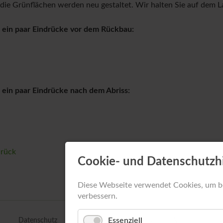
Z
die Grünflächen werden neu gestaltet. Wir halten Sie auf dem 
 ein paar Eindrücke vor dem Rückbau:
 ein paar Eindrücke nach dem Abriss:
rück
Cookie- und Datenschutzh
Diese Webseite verwendet Cookies, um b
verbessern.
Essenziell
Datenschutz
Informationspflichten gemäß Artikel 13 DSG