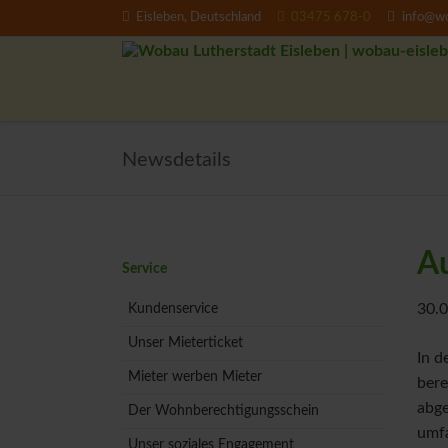
Eisleben, Deutschland
03475 678-0
info@wo
EN
Newsdetails
A
Navigation
Service
überspringen
30.0
Kundenservice
Unser Mieterticket
In d
Mieter werben Mieter
bere
abge
Der Wohnberechtigungsschein
umfa
Unser soziales Engagement