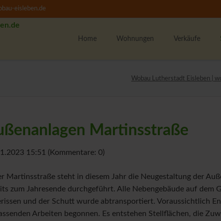
bau-eisleben.de
Home
Wohnungen
Verkäufe
Alle Wohnungen
K
Wobau Lutherstadt Eisleben | w
1-Raumwohnungen
U
2-Raumwohnungen
M
3-Raumwohnungen
ußenanlagen Martinsstraße
4-Raumwohnungen
U
WBS-Wohnungssuche
1.2023 15:51
(Kommentare: 0)
Unsere Wohngebiete
F
er Martinsstraße steht in diesem Jahr die Neugestaltung der Au
w
its zum Jahresende durchgeführt. Alle Nebengebäude auf dem 
M
rissen und der Schutt wurde abtransportiert. Voraussichtlich E
T
ssenden Arbeiten begonnen. Es entstehen Stellflächen, die Zu