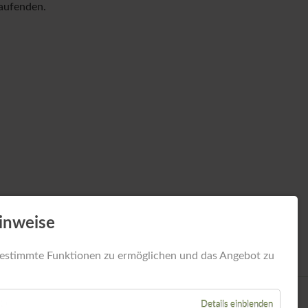
ahlungsschwierigkeiten
Laufenden.
Wohntipps
Newsarchiv
inweise
estimmte Funktionen zu ermöglichen und das Angebot zu
VO
Details einblenden