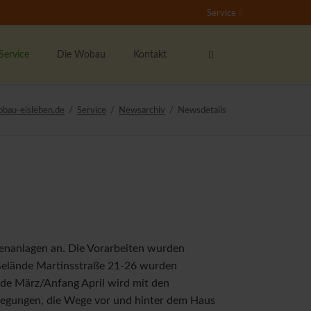
Service
Navigation
Navigation
überspringen
überspringen
Service
Die Wobau
Kontakt
undenservice
Das sind wir
Ansprechpartner
obau-eisleben.de
Service
Newsarchiv
Newsdetails
nser Mieterticket
Bester Vermieter 2021
Kontaktformular
ieter werben Mieter
Stellenangebote
Der Wohnberechtigungsschein
nser soziales Engagement
Rundum-Sorglos-Paket
ernsehen
ßenanlagen an. Die Vorarbeiten wurden
ichtige Formulare
Gelände Martinsstraße 21-26 wurden
ieterzeitung "Echo"
nde März/Anfang April wird mit den
ipp's & Hinweise
wegungen, die Wege vor und hinter dem Haus