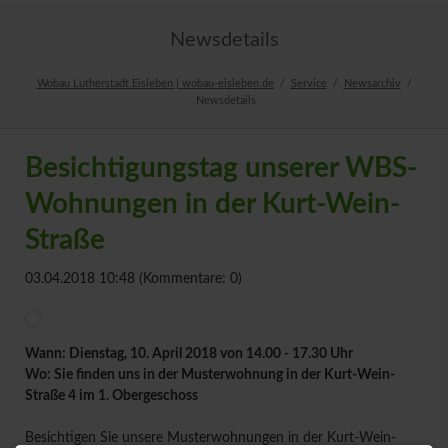
Newsdetails
Wobau Lutherstadt Eisleben | wobau-eisleben.de
Service
Newsarchiv
Newsdetails
Besichtigungstag unserer WBS-
Wohnungen in der Kurt-Wein-
Straße
03.04.2018 10:48
(Kommentare: 0)
Wann: Dienstag, 10. April 2018 von 14.00 - 17.30 Uhr
Wo: Sie finden uns in der Musterwohnung in der Kurt-Wein-
Straße 4 im 1. Obergeschoss
Besichtigen Sie unsere Musterwohnungen in der Kurt-Wein-