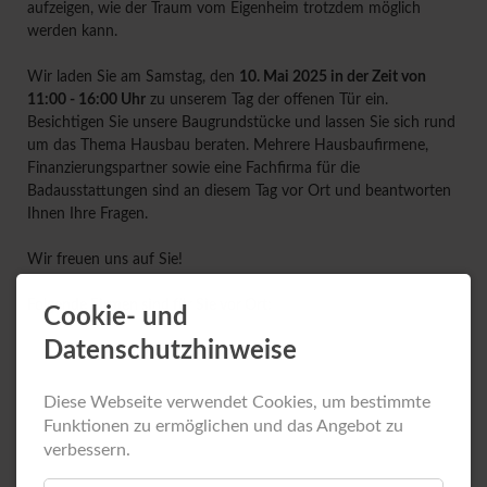
aufzeigen, wie der Traum vom Eigenheim trotzdem möglich
werden kann.
Wir laden Sie am Samstag, den
10. Mai 2025 in der Zeit von
11:00 - 16:00 Uhr
zu unserem Tag der offenen Tür ein.
Besichtigen Sie unsere Baugrundstücke und lassen Sie sich rund
um das Thema Hausbau beraten. Mehrere Hausbaufirmene,
Finanzierungspartner sowie eine Fachfirma für die
Badausstattungen sind an diesem Tag vor Ort und beantworten
Ihnen Ihre Fragen.
Wir freuen uns auf Sie!
Folgende Firmen sind für Sie vor Ort:
Cookie- und
Datenschutzhinweise
Diese Webseite verwendet Cookies, um bestimmte
Funktionen zu ermöglichen und das Angebot zu
verbessern.