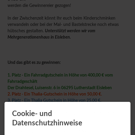
werden die Gewinnereier gezogen!
In der Zwischenzeit könnt Ihr euch beim Kinderschminken
verwandeln oder bei der Mal- und Bastelstrecke noch etwas
hübsches gestalten.
Unterstützt werden wir vom
Mehrgenerationenhaus in Eisleben.
Und das gibt es zu gewinnen:
1. Platz - Ein Fahrradgutschein in Höhe von 400,00 € vom
Fahrradgeschäft
Der Drahtesel, Luisenstr. 6 in 06295 Lutherstadt Eisleben
2. Platz - Ein Thalia-Gutschein in Höhe von 50,00 €.
3. Platz - Ein Thalia Gutschein in Höhe von 25,00 €.
Cookie- und
Und, habt Ihr auch Lust bei unsere großen Ostereiersuche
mitzusuchen?
Datenschutzhinweise
Dann sehen wir uns am 15. April ab 13.00 Uhr!