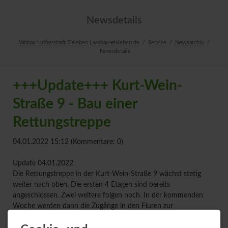
Newsdetails
Wobau Lutherstadt Eisleben | wobau-eisleben.de
Service
Newsarchiv
Newsdetails
+++Update+++ Kurt-Wein-
Straße 9 - Bau einer
Rettungstreppe
04.01.2022 15:12
(Kommentare: 0)
Update 04.01.2022
Die Rettungstreppe in der Kurt-Wein-Straße 9 wächst stetig
weiter nach oben. Die ersten 4 Etagen sind bereits
angeschlossen. Zwei weitere folgen noch. In der kommenden
Woche werden dann die Zugänge in den Fluren zur
Rettungstreppe geschaffen.