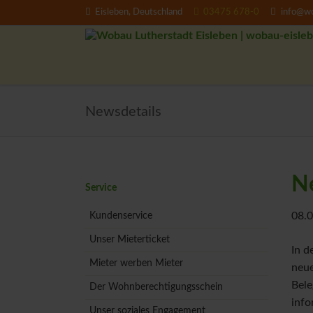
Eisleben, Deutschland
03475 678-0
info@wo
EN
Newsdetails
N
Navigation
Service
überspringen
08.0
Kundenservice
Unser Mieterticket
In d
Mieter werben Mieter
neue
Bele
Der Wohnberechtigungsschein
info
Unser soziales Engagement