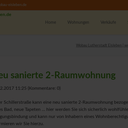
bau-eisleben.de
Home
Wohnungen
Verkäufe
Alle Wohnungen
K
Wobau Lutherstadt Eisleben | w
1-Raumwohnungen
U
2-Raumwohnungen
M
3-Raumwohnungen
eu sanierte 2-Raumwohnung
4-Raumwohnungen
U
WBS-Wohnungssuche
2.2017 11:25
(Kommentare: 0)
Unsere Wohngebiete
F
er Schillerstraße kann eine neu sanierte 2-Raumwohnung bezog
w
s Bad, neue Tapeten ... hier werden Sie sich sicherlich wohlfühl
M
gungsbindung und kann nur von Inhabern eines Wohnberechtig
T
rmieren wir Sie hierzu.