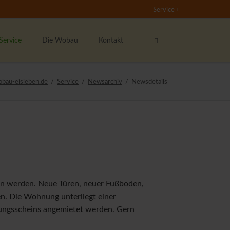
Service
Navigation
Navigation
überspringen
überspringen
Service
Die Wobau
Kontakt
undenservice
Das sind wir
Ansprechpartner
obau-eisleben.de
Service
Newsarchiv
Newsdetails
nser Mieterticket
Bester Vermieter 2021
Kontaktformular
ieter werben Mieter
Stellenangebote
Der Wohnberechtigungsschein
nser soziales Engagement
Rundum-Sorglos-Paket
ernsehen
en werden. Neue Türen, neuer Fußboden,
ichtige Formulare
en. Die Wohnung unterliegt einer
ieterzeitung "Echo"
ungsscheins angemietet werden. Gern
ipp's & Hinweise