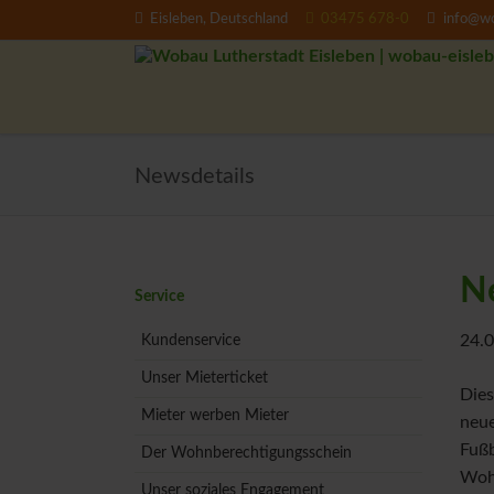
Eisleben, Deutschland
03475 678-0
info@wo
EN
Newsdetails
N
Navigation
Service
überspringen
24.0
Kundenservice
Unser Mieterticket
Dies
Mieter werben Mieter
neu
Fußb
Der Wohnberechtigungsschein
Woh
Unser soziales Engagement