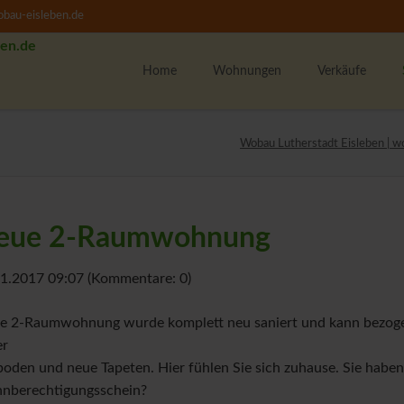
bau-eisleben.de
Home
Wohnungen
Verkäufe
Alle Wohnungen
K
Wobau Lutherstadt Eisleben | w
1-Raumwohnungen
U
2-Raumwohnungen
M
3-Raumwohnungen
eue 2-Raumwohnung
4-Raumwohnungen
U
WBS-Wohnungssuche
1.2017 09:07
(Kommentare: 0)
Unsere Wohngebiete
F
e 2-Raumwohnung wurde komplett neu saniert und kann bezogen
w
er
M
oden und neue Tapeten. Hier fühlen Sie sich zuhause. Sie habe
T
nberechtigungsschein?