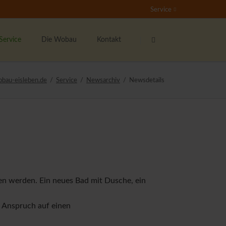
Service
Navigation
Navigation
überspringen
überspringen
Service
Die Wobau
Kontakt
undenservice
Das sind wir
Ansprechpartner
obau-eisleben.de
Service
Newsarchiv
Newsdetails
nser Mieterticket
Bester Vermieter 2021
Kontaktformular
ieter werben Mieter
Stellenangebote
Der Wohnberechtigungsschein
nser soziales Engagement
Rundum-Sorglos-Paket
ernsehen
 werden. Ein neues Bad mit Dusche, ein
ichtige Formulare
ieterzeitung "Echo"
n Anspruch auf einen
ipp's & Hinweise