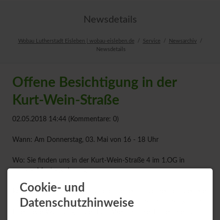
Newsdetails
Wobau Lutherstadt Eisleben | wobau-eisleben.de
Service
Newsarchiv
Newsdetails
Offene Besichtigung in der
Kurt-Wein-Straße
02.05.2018 14:44
(Kommentare: 0)
Wann: Am Donnerstag, 03. Mai von 16 - 18 Uhr
Wo: Sie finden uns in der Kurt-Wein-Straße 4 im 1.OG in
unserer Musterwohnung
Cookie- und
Kommen Sie unverbindlich und ohne Termin vorbei, schauen Sie
Datenschutzhinweise
sich unsere Musterwohnungen an. Zusammen schauen wir nach
Ihrer neue Wohnung in der Kurt-Wein-Straße. Lassen Sie sich