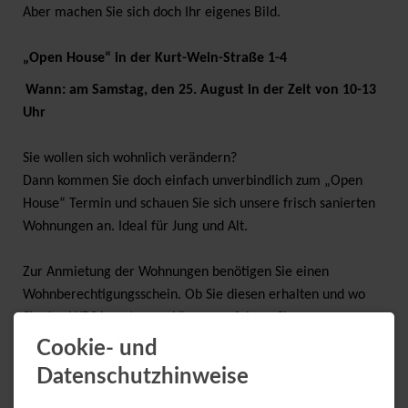
Aber machen Sie sich doch Ihr eigenes Bild.
„Open House“ in der Kurt-Wein-Straße 1-4
Wann: am Samstag, den 25. August in der Zeit von 10-13
Uhr
Sie wollen sich wohnlich verändern?
Dann kommen Sie doch einfach unverbindlich zum „Open
House“ Termin und schauen Sie sich unsere frisch sanierten
Wohnungen an. Ideal für Jung und Alt.
Zur Anmietung der Wohnungen benötigen Sie einen
Wohnberechtigungsschein. Ob Sie diesen erhalten und wo
Sie den WBS beantragen können, erfahren Sie von unseren
freundlichen Mitarbeitern.
Cookie- und
Datenschutzhinweise
Wir freuen uns auf Sie!