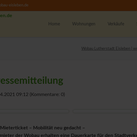
bau-eisleben.de
Home
Wohnungen
Verkäufe
Alle Wohnungen
K
Wobau Lutherstadt Eisleben | w
1-Raumwohnungen
U
2-Raumwohnungen
M
3-Raumwohnungen
essemitteilung
4-Raumwohnungen
U
WBS-Wohnungssuche
4.2021 09:12
(Kommentare: 0)
Unsere Wohngebiete
F
w
M
Mieterticket – Mobilität neu gedacht –
T
ieter der Wobau erhalten eine Dauerkarte für den Stadtverke