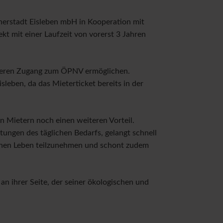
ahlungsschwierigkeiten
Wohntipps
herstadt Eisleben mbH in Kooperation mit
kt mit einer Laufzeit von vorerst 3 Jahren
Newsarchiv
teren Zugang zum ÖPNV ermöglichen.
leben, da das Mieterticket bereits in der
 Mietern noch einen weiteren Vorteil.
ungen des täglichen Bedarfs, gelangt schnell
lichen Leben teilzunehmen und schont zudem
n ihrer Seite, der seiner ökologischen und