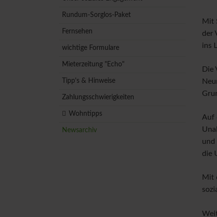
Rundum-Sorglos-Paket
Mit 
Fernsehen
der 
ins 
wichtige Formulare
Mieterzeitung "Echo"
Die 
Tipp's & Hinweise
Neum
Grun
Zahlungsschwierigkeiten
Wohntipps
Auf 
Unab
Newsarchiv
und 
die 
Mit 
sozi
Weit