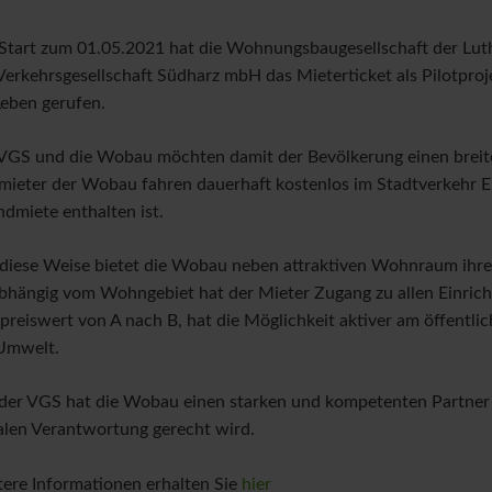
Z
Start zum 01.05.2021 hat die Wohnungsbaugesellschaft der Lut
Verkehrsgesellschaft Südharz mbH das Mieterticket als Pilotproje
Leben gerufen.
VGS und die Wobau möchten damit der Bevölkerung einen brei
ieter der Wobau fahren dauerhaft kostenlos im Stadtverkehr Eis
dmiete enthalten ist.
diese Weise bietet die Wobau neben attraktiven Wohnraum ihren
hängig vom Wohngebiet hat der Mieter Zugang zu allen Einricht
preiswert von A nach B, hat die Möglichkeit aktiver am öffent
Umwelt.
der VGS hat die Wobau einen starken und kompetenten Partner a
alen Verantwortung gerecht wird.
ere Informationen erhalten Sie
hier