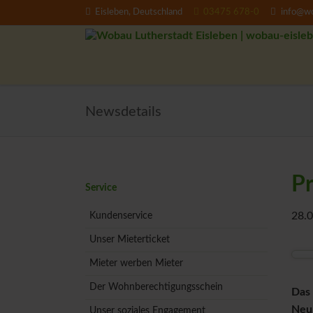
Eisleben, Deutschland
03475 678-0
info@wo
EN
Newsdetails
Pr
Navigation
Service
überspringen
28.0
Kundenservice
Unser Mieterticket
Mieter werben Mieter
Der Wohnberechtigungsschein
Das 
Neum
Unser soziales Engagement