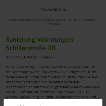
Newsdetails
Wobau Lutherstadt Eisleben | wobau-eisleben.de
Service
Newsarchiv
Newsdetails
Sanierung Wohnungen
Schillerstraße 38
09.03.2022 16:04
(Kommentare: 0)
In der Schillerstraße 38 werden derzeit Sanierungsarbeiten an
den Wohnungen in der Schillerstraße 38 durchgeführt. Da alle
Wohnungen grundhaft saniert werden mussten, haben wir uns
dazu entschlossen auch hier Grundrissänderungen
durchzuführen. Es entstehen drei geräumige 4-Raumwohnungen
mit ca. 80 m² und eine praktische 1-Raumwohnung. Hier
wohnen Familien ruhig und grün. Bis zum Bahnhof ist es nicht
weit. Der Spielplatz ist gleich um die Ecke. Auch die Anbindung