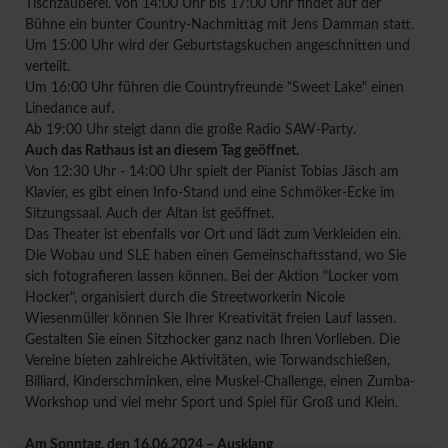
Tischzauberei. Von 14:00 Uhr bis 17:00 Uhr findet auf der
Bühne ein bunter Country-Nachmittag mit Jens Damman statt.
Um 15:00 Uhr wird der Geburtstagskuchen angeschnitten und
verteilt.
Um 16:00 Uhr führen die Countryfreunde "Sweet Lake" einen
Linedance auf.
Ab 19:00 Uhr steigt dann die große Radio SAW-Party.
Auch das Rathaus ist an diesem Tag geöffnet.
Von 12:30 Uhr - 14:00 Uhr spielt der Pianist Tobias Jäsch am
Klavier, es gibt einen Info-Stand und eine Schmöker-Ecke im
Sitzungssaal. Auch der Altan ist geöffnet.
Das Theater ist ebenfalls vor Ort und lädt zum Verkleiden ein.
Die Wobau und SLE haben einen Gemeinschaftsstand, wo Sie
sich fotografieren lassen können. Bei der Aktion "Locker vom
Hocker", organisiert durch die Streetworkerin Nicole
Wiesenmüller können Sie Ihrer Kreativität freien Lauf lassen.
Gestalten Sie einen Sitzhocker ganz nach Ihren Vorlieben. Die
Vereine bieten zahlreiche Aktivitäten, wie Torwandschießen,
Billiard, Kinderschminken, eine Muskel-Challenge, einen Zumba-
Workshop und viel mehr Sport und Spiel für Groß und Klein.
Am Sonntag, den 16.06.2024 – Ausklang