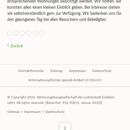
entsprechenden Wohnungen besichtigt werden. Wir hoffen, wir
konnten allen einen kleinen Einblick geben. Bei Interesse stehen
wir selbstverständlich gern zur Verfügung. Wir bedanken uns für
den gelungenen Tag bei allen Besuchern und Beteiligten.
Zurück
Navigation
Kontaktformular
Sitemap
Impressum
Datenschutz
überspringen
Informationspflichten gemäß Artikel 13 DSGVO
© Copyright 2026. Wohnungsbaugesellschaft der Lutherstadt Eisleben
mbH. All rights reserved. [Besucher: 932.908 (1. Januar 2010)]
Navigation
Sitemap
Impressum
Datenschutz
überspringen