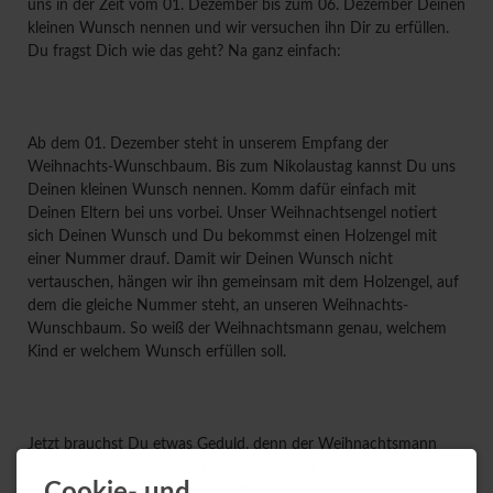
uns in der Zeit vom 01. Dezember bis zum 06. Dezember Deinen
kleinen Wunsch nennen und wir versuchen ihn Dir zu erfüllen.
Du fragst Dich wie das geht? Na ganz einfach:
Ab dem 01. Dezember steht in unserem Empfang der
Weihnachts-Wunschbaum. Bis zum Nikolaustag kannst Du uns
Deinen kleinen Wunsch nennen. Komm dafür einfach mit
Deinen Eltern bei uns vorbei. Unser Weihnachtsengel notiert
sich Deinen Wunsch und Du bekommst einen Holzengel mit
einer Nummer drauf. Damit wir Deinen Wunsch nicht
vertauschen, hängen wir ihn gemeinsam mit dem Holzengel, auf
dem die gleiche Nummer steht, an unseren Weihnachts-
Wunschbaum. So weiß der Weihnachtsmann genau, welchem
Kind er welchem Wunsch erfüllen soll.
Jetzt brauchst Du etwas Geduld, denn der Weihnachtsmann
muss die Geschenke besorgen und verpacken. Aber keine Sorge:
Pünktlich vor Heiligabend kannst Du Dir Dein Geschenk bei uns