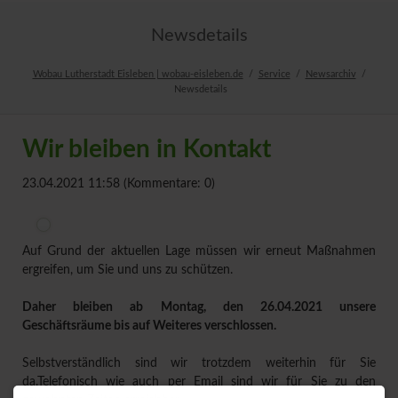
Newsdetails
Wobau Lutherstadt Eisleben | wobau-eisleben.de
Service
Newsarchiv
Newsdetails
Wir bleiben in Kontakt
23.04.2021 11:58
(Kommentare: 0)
Auf Grund der aktuellen Lage müssen wir erneut Maßnahmen
ergreifen, um Sie und uns zu schützen.
Daher bleiben ab Montag, den 26.04.2021 unsere
Geschäftsräume bis auf Weiteres verschlossen.
Selbstverständlich sind wir trotzdem weiterhin für Sie
da.Telefonisch wie auch per Email sind wir für Sie zu den