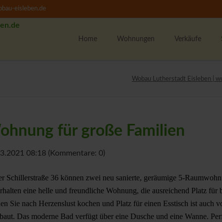
bau-eisleben.de
Home
Wohnungen
Verkäufe
Alle Wohnungen
K
Wobau Lutherstadt Eisleben | w
1-Raumwohnungen
U
2-Raumwohnungen
M
3-Raumwohnungen
hnung für große Familien
4-Raumwohnungen
U
WBS-Wohnungssuche
3.2021 08:18
(Kommentare: 0)
Unsere Wohngebiete
F
er Schillerstraße 36 können zwei neu sanierte, geräumige 5-Raumwohnu
w
erhalten eine helle und freundliche Wohnung, die ausreichend Platz für 
M
en Sie nach Herzenslust kochen und Platz für einen Esstisch ist au
T
baut. Das moderne Bad verfügt über eine Dusche und eine Wanne. Perfek