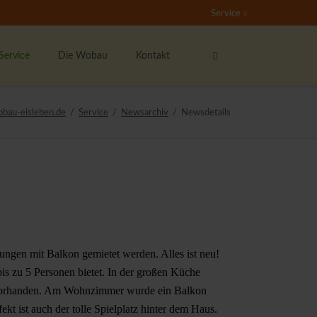
Service
Navigation
Navigation
überspringen
überspringen
Service
Die Wobau
Kontakt
undenservice
Das sind wir
Ansprechpartner
obau-eisleben.de
Service
Newsarchiv
Newsdetails
nser Mieterticket
Bester Vermieter 2021
Kontaktformular
ieter werben Mieter
Stellenangebote
Der Wohnberechtigungsschein
nser soziales Engagement
Rundum-Sorglos-Paket
ernsehen
ngen mit Balkon gemietet werden. Alles ist neu!
ichtige Formulare
bis zu 5 Personen bietet. In der großen Küche
ieterzeitung "Echo"
ch vorhanden. Am Wohnzimmer wurde ein Balkon
ipp's & Hinweise
t ist auch der tolle Spielplatz hinter dem Haus.