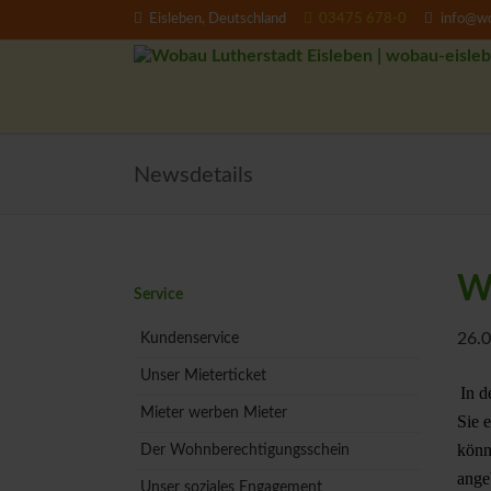
Eisleben, Deutschland
03475 678-0
info@wo
EN
Newsdetails
Wo
Navigation
Service
überspringen
26.0
Kundenservice
Unser Mieterticket
In d
Mieter werben Mieter
Sie 
könn
Der Wohnberechtigungsschein
ange
Unser soziales Engagement