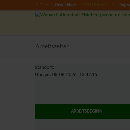
Eisleben, Deutschland
03475 678-0
info@wo
EN
Arbeitszeiten
Standort:
Uhrzeit:
08-08-2026T13:47:15
ARBEITSBEGINN