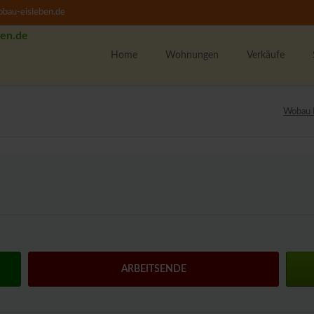
bau-eisleben.de
Home
Wohnungen
Verkäufe
Alle Wohnungen
K
Wobau L
1-Raumwohnungen
U
2-Raumwohnungen
M
3-Raumwohnungen
4-Raumwohnungen
U
WBS-Wohnungssuche
Unsere Wohngebiete
F
w
ARBEITSENDE
M
T