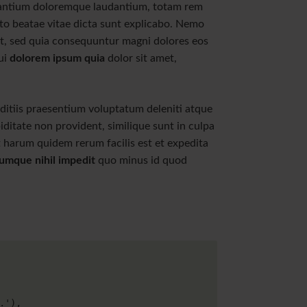
ahlungsschwierigkeiten
usantium doloremque laudantium, totam rem
to beatae vitae dicta sunt explicabo. Nemo
Wohntipps
it, sed quia consequuntur magni dolores eos
Newsarchiv
ui
dolorem ipsum quia
dolor sit amet,
ditiis praesentium voluptatum deleniti atque
iditate non provident, similique sunt in culpa
Et harum quidem rerum facilis est et expedita
umque nihil impedit
quo minus id quod