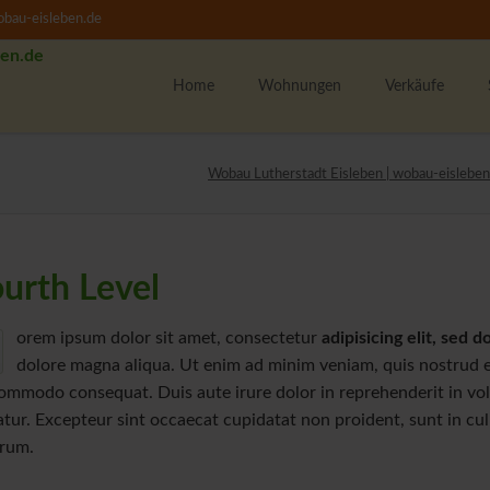
bau-eisleben.de
Home
Wohnungen
Verkäufe
Alle Wohnungen
K
Wobau Lutherstadt Eisleben | wobau-eisleben
1-Raumwohnungen
U
2-Raumwohnungen
M
3-Raumwohnungen
urth Level
4-Raumwohnungen
U
WBS-Wohnungssuche
orem ipsum dolor sit amet, consectetur
adipisicing elit, sed
Unsere Wohngebiete
F
dolore magna aliqua. Ut enim ad minim veniam, quis nostrud exe
ommodo consequat. Duis aute irure dolor in reprehenderit in volup
w
atur. Excepteur sint occaecat cupidatat non proident, sunt in culp
M
rum.
T