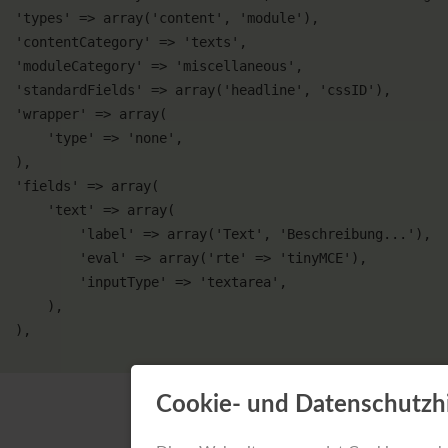
ontent', 'module'),

ry' => 'texts',

> 'miscellaneous',

y('headline', 'cssID'),

 => array(

 'type' => 'none',

 ),

 => array(

  'text' => array(

  'label' => array('Text', 'Beschreibung...'),

    'eval' => array('rte' => 'tinyMCE'),

     'inputType' => 'textarea',

      ),

 ),

Cookie- und Datenschutzh