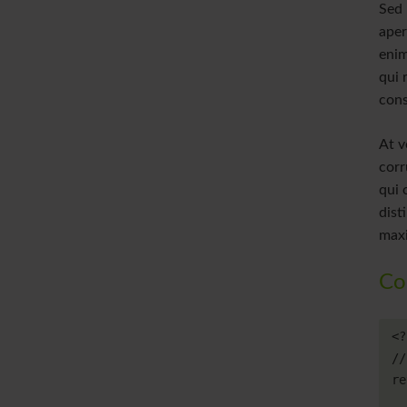
Sed 
aper
enim
qui 
cons
At v
corr
qui 
dist
maxi
Co
<?
//
re
    'label' => array('Mein Element