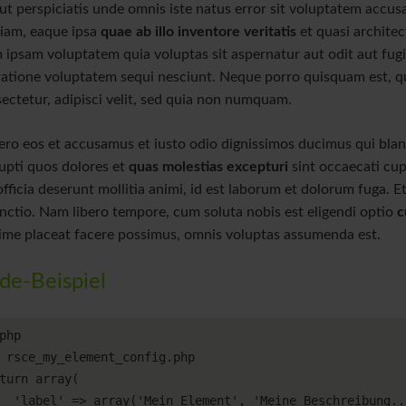
Z
ut perspiciatis unde omnis iste natus error sit voluptatem acc
iam, eaque ipsa
quae ab illo inventore veritatis
et quasi architec
 ipsam voluptatem quia voluptas sit aspernatur aut odit aut fug
ratione voluptatem sequi nesciunt. Neque porro quisquam est, q
ectetur, adipisci velit, sed quia non numquam.
ero eos et accusamus et iusto odio dignissimos ducimus qui blan
upti quos dolores et
quas molestias excepturi
sint occaecati cup
officia deserunt mollitia animi, id est laborum et dolorum fuga. 
inctio. Nam libero tempore, cum soluta nobis est eligendi optio
c
me placeat facere possimus, omnis voluptas assumenda est.
de-Beispiel
php

 rsce_my_element_config.php

turn array(

', 'Meine Beschreibung...'),
