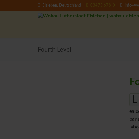
Eisleben, Deutschland
03475 678-0
info@wo
EN
Fourth Level
Fo
L
ea c
pari
labo