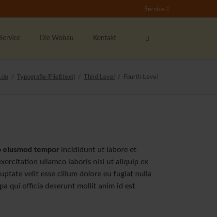
Service
Navigation
Navigation
überspringen
überspringen
Service
Die Wobau
Kontakt
undenservice
Das sind wir
Ansprechpartner
.de
Typografie (Fließtext)
Third Level
Fourth Level
nser Mieterticket
Bester Vermieter 2021
Kontaktformular
ieter werben Mieter
Stellenangebote
Der Wohnberechtigungsschein
nser soziales Engagement
Rundum-Sorglos-Paket
 do eiusmod tempor
incididunt ut labore et
ernsehen
rcitation ullamco laboris nisi ut aliquip ex
tate velit esse cillum dolore eu fugiat nulla
ichtige Formulare
a qui officia deserunt mollit anim id est
ieterzeitung "Echo"
ipp's & Hinweise