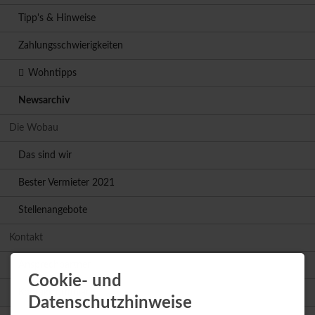
Tipp's & Hinweise
Zahlungsschwierigkeiten
Wohntipps
Newsarchiv
Die Wobau
Das sind wir
Bester Vermieter 2021
Stellenangebote
Kontakt
Ansprechpartner
Cookie- und
Kontaktformular
Datenschutzhinweise