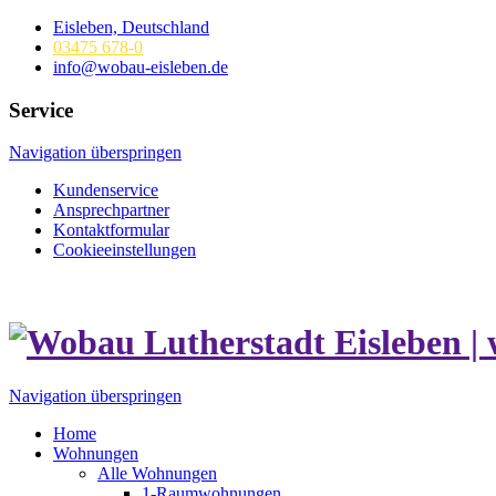
Eisleben, Deutschland
03475 678-0
info@wobau-eisleben.de
Service
Navigation überspringen
Kundenservice
Ansprechpartner
Kontaktformular
Cookieeinstellungen
Navigation überspringen
Home
Wohnungen
Alle Wohnungen
1-Raumwohnungen