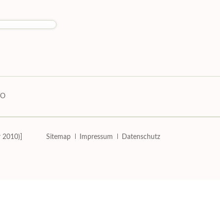
ahlungsschwierigkeiten
Wohntipps
Newsarchiv
VO
Navigation
r 2010)]
Sitemap
Impressum
Datenschutz
überspringen