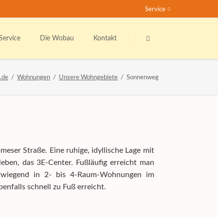
Service
Navigation
Navigation
überspringen
überspringen
Service
Die Wobau
Kontakt
undenservice
Das sind wir
Ansprechpartner
.de
Wohnungen
Unsere Wohngebiete
Sonnenweg
nser Mieterticket
Bester Vermieter 2021
Kontaktformular
ieter werben Mieter
Stellenangebote
Der Wohnberechtigungsschein
nser soziales Engagement
Rundum-Sorglos-Paket
ser Straße. Eine ruhige, idyllische Lage mit
ernsehen
eben, das 3E-Center. Fußläufig erreicht man
berwiegend in 2- bis 4-Raum-Wohnungen im
ichtige Formulare
enfalls schnell zu Fuß erreicht.
ieterzeitung "Echo"
ipp's & Hinweise