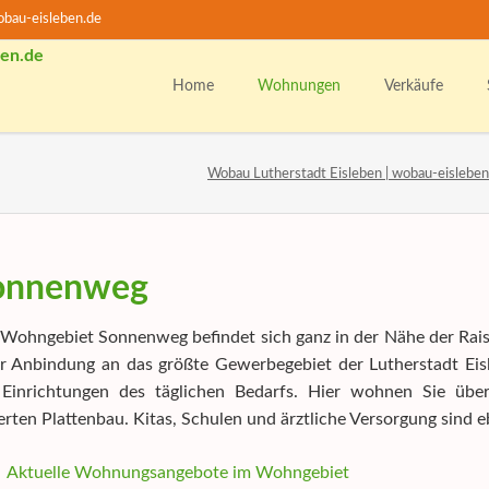
bau-eisleben.de
Home
Wohnungen
Verkäufe
Alle Wohnungen
K
Wobau Lutherstadt Eisleben | wobau-eisleben
1-Raumwohnungen
U
2-Raumwohnungen
M
3-Raumwohnungen
onnenweg
4-Raumwohnungen
U
WBS-Wohnungssuche
Wohngebiet Sonnenweg befindet sich ganz in der Nähe der Raisme
Unsere Wohngebiete
F
r Anbindung an das größte Gewerbegebiet der Lutherstadt Eisl
e Einrichtungen des täglichen Bedarfs. Hier wohnen Sie ü
w
erten Plattenbau. Kitas, Schulen und ärztliche Versorgung sind eb
M
T
Aktuelle Wohnungsangebote im Wohngebiet