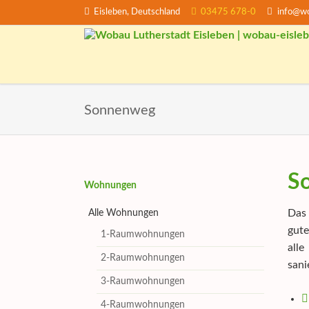
Eisleben, Deutschland
03475 678-0
info@wo
EN
Sonnenweg
S
Navigation
Wohnungen
überspringen
Das 
Alle Wohnungen
gute
1-Raumwohnungen
all
2-Raumwohnungen
sani
3-Raumwohnungen
4-Raumwohnungen