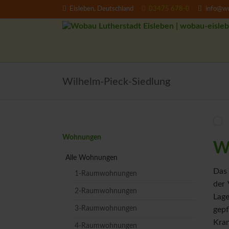
Eisleben, Deutschland
03475 678-0
info@wo
EN
Wilhelm-Pieck-Siedlung
Navigation
Wohnungen
Wi
überspringen
Alle Wohnungen
Das 
1-Raumwohnungen
der 
2-Raumwohnungen
Lage
3-Raumwohnungen
gepf
Kra
4-Raumwohnungen