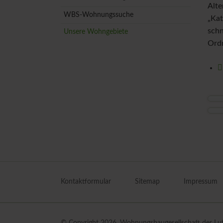
Alt
WBS-Wohnungssuche
„Ka
schn
Unsere Wohngebiete
Ordn
Navigation
überspringen
Kontaktformular
Sitemap
Impressum
© Copyright 2026. Wohnungsbaugesellschaft der Luthe