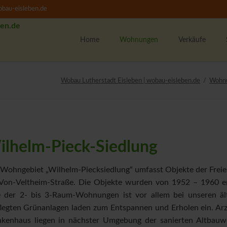
bau-eisleben.de
Home
Wohnungen
Verkäufe
Alle Wohnungen
K
Wobau Lutherstadt Eisleben | wobau-eisleben.de
Wohn
1-Raumwohnungen
U
2-Raumwohnungen
M
3-Raumwohnungen
4-Raumwohnungen
U
lhelm-Pieck-Siedlung
WBS-Wohnungssuche
Unsere Wohngebiete
F
Wohngebiet „Wilhelm-Piecksiedlung“ umfasst Objekte der Freies
Von-Veltheim-Straße. Die Objekte wurden von 1952 – 1960 err
w
 der 2- bis 3-Raum-Wohnungen ist vor allem bei unseren ält
M
legten Grünanlagen laden zum Entspannen und Erholen ein. Arz
T
nkenhaus liegen in nächster Umgebung der sanierten Altbau