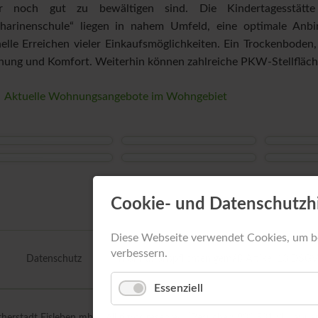
Z
er noch gut zu bewältigen sind. Die Kindertagesstätte
tharinenschule“ liegen in nahem Umfeld, eine optimale Anb
elle Erreichen vieler Einkaufsmöglichkeiten. Ein Trockenboden
ung und Komfort. Weiterhin können zahlreiche PKW-Stellfläch
Aktuelle Wohnungsangebote im Wohngebiet
Cookie- und Datenschutzh
Diese Webseite verwendet Cookies, um b
verbessern.
Datenschutz
Informationspflichten gemäß Artikel 13 DSG
Essenziell
rstadt Eisleben mbH. All rights reserved. [Besucher: 933.531 (1. Janua