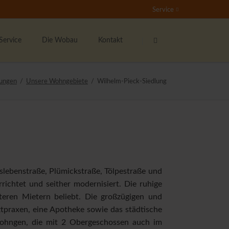
Service
Navigation
Navigation
überspringen
überspringen
Service
Die Wobau
Kontakt
undenservice
Das sind wir
Ansprechpartner
ungen
Unsere Wohngebiete
Wilhelm-Pieck-Siedlung
nser Mieterticket
Bester Vermieter 2021
Kontaktformular
ieter werben Mieter
Stellenangebote
Der Wohnberechtigungsschein
nser soziales Engagement
Rundum-Sorglos-Paket
ernsehen
lebenstraße, Plümickstraße, Tölpestraße und
ichtet und seither modernisiert. Die ruhige
ichtige Formulare
eren Mietern beliebt. Die großzügigen und
ieterzeitung "Echo"
tpraxen, eine Apotheke sowie das städtische
ipp's & Hinweise
wohngen, die mit 2 Obergeschossen auch im