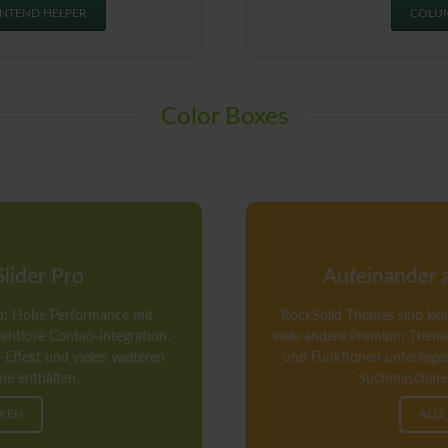
NTEND HELPER
COLUM
Color Boxes
lider Pro
Aufeinander
den: Hohe Performance mit
RockSolid Themes sind ke
htlose Contao-Integration.
viele andere Premium Themes
-Effekt und vielen weiteren
und Funktionen unterliegen
me enthalten.
Suchmaschine
CKEN
ALLE