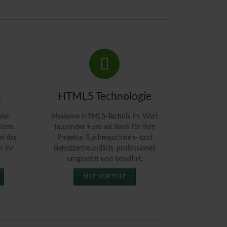
t
HTML5 Technologie
ter
Moderne HTML5-Technik im Wert
lern.
tausender Euro als Basis für Ihre
ei das
Projekte. Suchmaschinen- und
r Ihr
Benutzerfreundlich, professionell
umgesetzt und bewährt.
ALLE VORTEILE