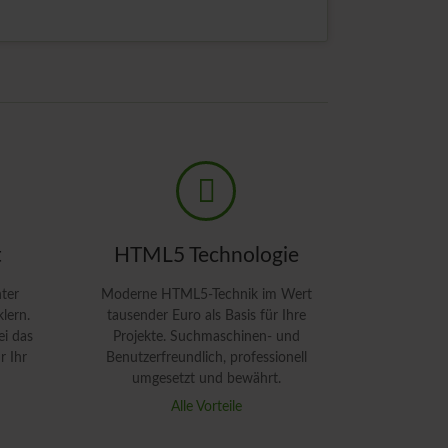
ahlungsschwierigkeiten
MEHR LESEN
Wohntipps
Newsarchiv
t
HTML5 Technologie
ter
Moderne HTML5-Technik im Wert
lern.
tausender Euro als Basis für Ihre
ei das
Projekte. Suchmaschinen- und
r Ihr
Benutzerfreundlich, professionell
umgesetzt und bewährt.
Alle Vorteile