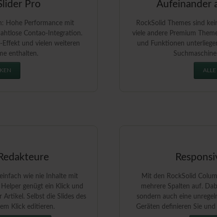
lider Pro
Aufeinander
den: Hohe Performance mit
RockSolid Themes sind ke
htlose Contao-Integration.
viele andere Premium Themes
-Effekt und vielen weiteren
und Funktionen unterliegen
me enthalten.
Suchmaschine
CKEN
ALLE
 Redakteure
Responsi
infach wie nie Inhalte mit
Mit den RockSolid Columns
Helper genügt ein Klick und
mehrere Spalten auf. Dabe
Artikel. Selbst die Slides des
sondern auch eine unregel
em Klick editieren.
Geräten definieren Sie und