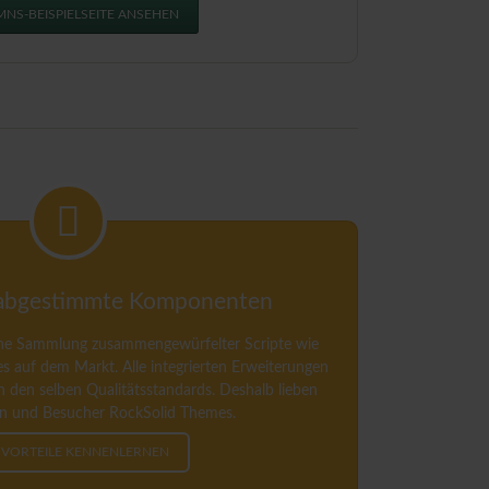
NS-BEISPIELSEITE ANSEHEN
 abgestimmte Komponenten
ine Sammlung zusammengewürfelter Scripte wie
 auf dem Markt. Alle integrierten Erweiterungen
 den selben Qualitätsstandards. Deshalb lieben
n und Besucher RockSolid Themes.
 VORTEILE KENNENLERNEN