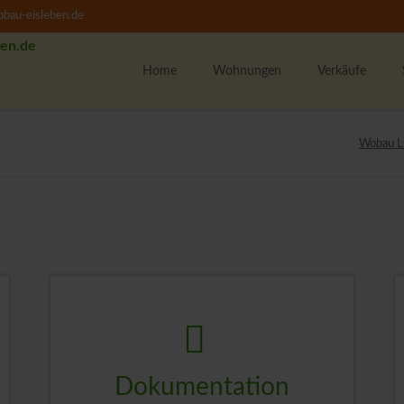
bau-eisleben.de
Home
Wohnungen
Verkäufe
Alle Wohnungen
K
Wobau Lu
1-Raumwohnungen
U
2-Raumwohnungen
M
3-Raumwohnungen
4-Raumwohnungen
U
WBS-Wohnungssuche
Unsere Wohngebiete
F
Dokumentation
w
Lorem ipsum dolor sit amet, consectetur
M
adipisicing elit, sed do eiusmod tempor
incididunt ut labore et dolore.
T