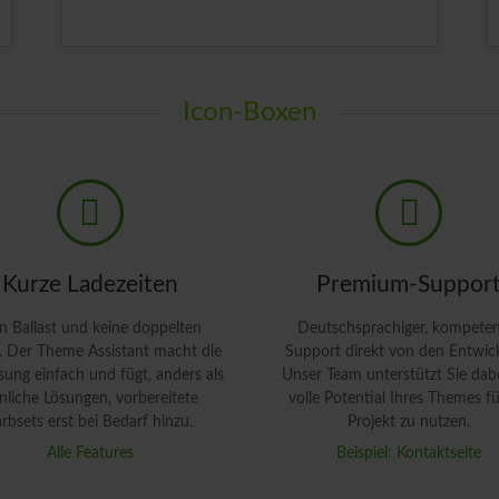
Z
MEHR LESEN
Icon-Boxen
Kurze Ladezeiten
Premium-Suppor
n Ballast und keine doppelten
Deutschsprachiger, kompeten
s. Der Theme Assistant macht die
Support direkt von den Entwick
ung einfach und fügt, anders als
Unser Team unterstützt Sie dab
nliche Lösungen, vorbereitete
volle Potential Ihres Themes fü
arbsets erst bei Bedarf hinzu.
Projekt zu nutzen.
Alle Features
Beispiel: Kontaktseite