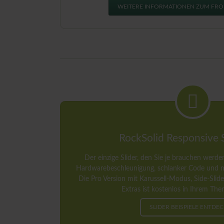
WEITERE INFORMATIONEN ZUM FRO
RockSolid Responsive S
Der einzige Slider, den Sie je brauchen wer
Hardwarebeschleunigung, schlanker Code und na
Die Pro Version mit Karussell-Modus, Side-Slide
Extras ist kostenlos in Ihrem The
SLIDER BEISPIELE ENTDE